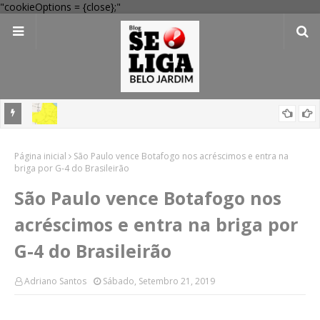
"cookieOptions = {close};"
em
'Perigo potencial': 58 municípios do interior de PE recebem novo
Página inicial
alerta amarelo de vendaval
São Paulo vence Botafogo nos acréscimos e entra na
briga por G-4 do Brasileirão
São Paulo vence Botafogo nos
acréscimos e entra na briga por
G-4 do Brasileirão
Adriano Santos
Sábado, Setembro 21, 2019