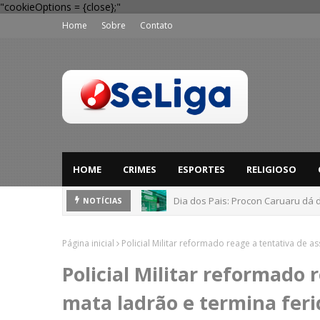
"cookieOptions = {close};"
Home
Sobre
Contato
HOME
CRIMES
ESPORTES
RELIGIOSO
Dia dos Pais: Procon Caruaru dá 
NOTÍCIAS
Página inicial
Policial Militar reformado reage a tentativa de a
Policial Militar reformado 
mata ladrão e termina feri