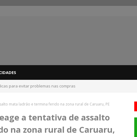
CIDADES
dicas para evitar problemas nas compras
ssalto mata ladrão e termina ferido na zona rural de Caruaru, PE
reage a tentativa de assalto
do na zona rural de Caruaru,