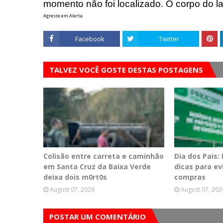
momento não foi localizado.
O corpo do la
Agreste em Alerta
Facebook
Twitter
TALVEZ VOCÊ GOSTE DESTAS POSTAGENS
Colisão entre carreta e caminhão
Dia dos Pais:
em Santa Cruz da Baixa Verde
dicas para e
deixa dois m0rt0s
compras
August 07, 2026
August 07, 202
POSTAR UM COMENTÁRIO