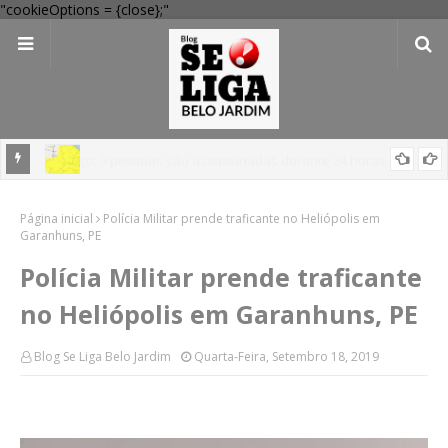
"cookieOptions = {close};"
em
'Perigo potencial': 58 municípios do interior de PE recebem novo
Página inicial
alerta amarelo de vendaval
Polícia Militar prende traficante no Heliópolis em
Garanhuns, PE
Polícia Militar prende traficante
no Heliópolis em Garanhuns, PE
Blog Se Liga Belo Jardim
Quarta-Feira, Setembro 18, 2019