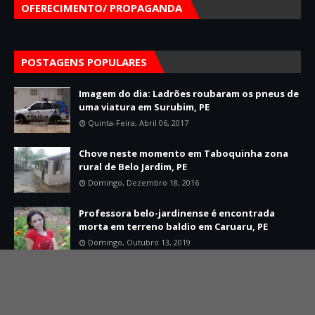
OFERECIMENTO/ PROPAGANDA
POSTAGENS POPULARES
Imagem do dia: Ladrões roubaram os pneus de
uma viatura em Surubim, PE
Quinta-Feira, Abril 06, 2017
Chove neste momento em Taboquinha zona
rural de Belo Jardim, PE
Domingo, Dezembro 18, 2016
Professora belo-jardinense é encontrada
morta em terreno baldio em Caruaru, PE
Domingo, Outubro 13, 2019
Home
Sobre
Contato
Created By
SoraTemplates
| Distributed By
Mário Jorge Developer