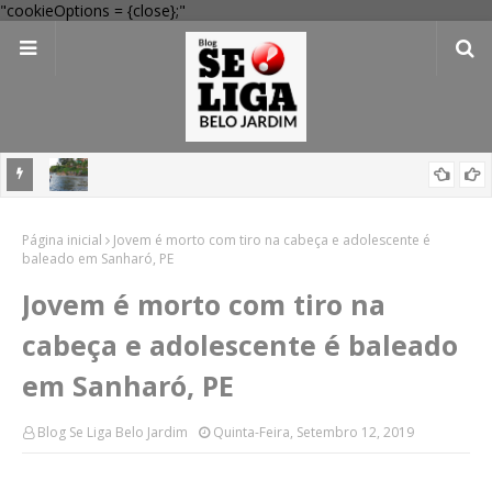
"cookieOptions = {close};"
Aragão,
Corpo de jovem que desapareceu em rio é encontrado após dois
Página inicial
dias de buscas em Cortês
Jovem é morto com tiro na cabeça e adolescente é
baleado em Sanharó, PE
Jovem é morto com tiro na
cabeça e adolescente é baleado
em Sanharó, PE
Blog Se Liga Belo Jardim
Quinta-Feira, Setembro 12, 2019