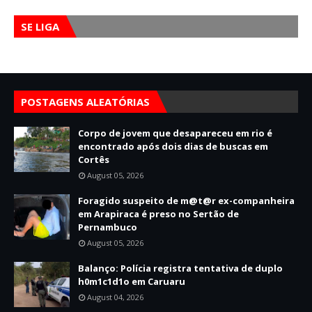
SE LIGA
POSTAGENS ALEATÓRIAS
Corpo de jovem que desapareceu em rio é
encontrado após dois dias de buscas em
Cortês
August 05, 2026
Foragido suspeito de m@t@r ex-companheira
em Arapiraca é preso no Sertão de
Pernambuco
August 05, 2026
Balanço: Polícia registra tentativa de duplo
h0m1c1d1o em Caruaru
August 04, 2026