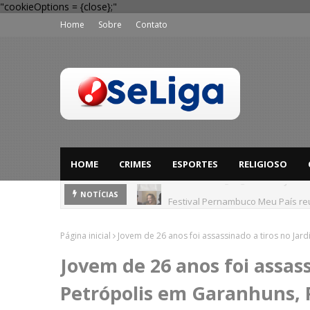
"cookieOptions = {close};"
Home
Sobre
Contato
HOME
CRIMES
ESPORTES
RELIGIOSO
Festival Pernambuco Meu País reú
NOTÍCIAS
Página inicial
Jovem de 26 anos foi assassinado a tiros no Jar
Jovem de 26 anos foi assass
Petrópolis em Garanhuns, 