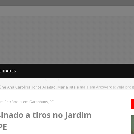
CIDADES
ne Ana Carolina, Jorge Aragão, Maria Rita e mais em Arcoverde; veja pr
dim Petrópolis em Garanhuns, PE
inado a tiros no Jardim
PE