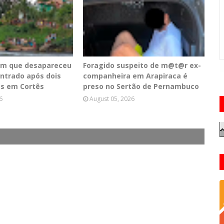
em que desapareceu
Foragido suspeito de m@t@r ex-
ontrado após dois
companheira em Arapiraca é
as em Cortês
preso no Sertão de Pernambuco
6
August 05, 2026