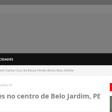
CIDADES
 em Santa Cruz da Baixa Verde deixa dois m0rt0s
ardim, PE
es no centro de Belo Jardim, PE