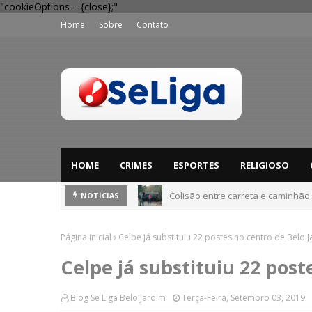
"cookieOptions = {close};"
Home
Sobre
Contato
HOME
CRIMES
ESPORTES
RELIGIOSO
Colisão entre carreta e caminhão
NOTÍCIAS
Página inicial
Celpe já substituiu 22 postes no centro de Belo J
Celpe já substituiu 22 post
Blog Se Liga Belo Jardim
Terça-Feira, Setembro 03, 2019