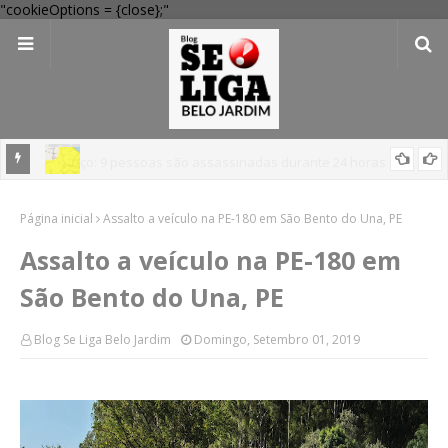
"cookieOptions = {close};"
em
'Perigo potencial': 58 municípios do interior de PE recebem novo
Página inicial
alerta amarelo de vendaval
Assalto a veículo na PE-180 em São Bento do Una, PE
Assalto a veículo na PE-180 em
São Bento do Una, PE
Blog Se Liga Belo Jardim
Domingo, Setembro 01, 2019