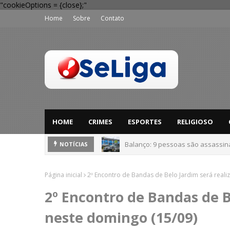
"cookieOptions = {close};"
Home
Sobre
Contato
HOME
CRIMES
ESPORTES
RELIGIOSO
Balanço: 9 pessoas são assassi
'Perigo potencial': 58 municípios
NOTÍCIAS
Página inicial
2º Encontro de Bandas de Belo Jardim será real
2º Encontro de Bandas de B
neste domingo (15/09)