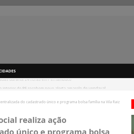
CIDADES
 do interior de PE recebem novo alerta amarelo de vendaval
scentralizada do cadastrado único e programa bolsa família na Vila Raiz
ocial realiza ação
rado único e programa bolsa