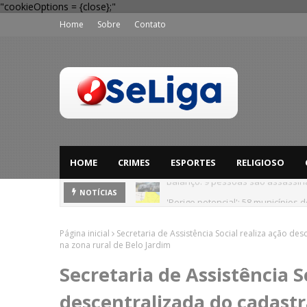
"cookieOptions = {close};"
Home
Sobre
Contato
HOME
CRIMES
ESPORTES
RELIGIOSO
'Perigo potencial': 58 municípios
NOTÍCIAS
Página inicial
Secretaria de Assistência Social realiza ação de
na zona rural de Belo Jardim
Secretaria de Assistência S
descentralizada do cadast