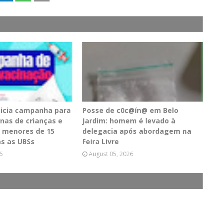
inicia campanha para
Posse de c0c@ín@ em Belo
inas de crianças e
Jardim: homem é levado à
 menores de 15
delegacia após abordagem na
s as UBSs
Feira Livre
6
August 05, 2026