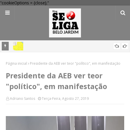
"cookieOptions = {close};"
em
'Perigo potencial': 58 municípios do interior de PE recebem novo
Página inicial
alerta amarelo de vendaval
Presidente da AEB ver teor "político", em manifestação
Presidente da AEB ver teor
"político", em manifestação
Adriano Santos
Terça-Feira, Agosto 27, 2019