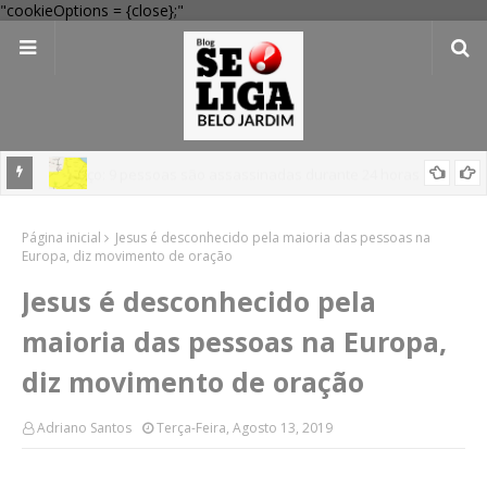
"cookieOptions = {close};"
em
'Perigo potencial': 58 municípios do interior de PE recebem novo
Página inicial
alerta amarelo de vendaval
Jesus é desconhecido pela maioria das pessoas na
Europa, diz movimento de oração
Jesus é desconhecido pela
maioria das pessoas na Europa,
diz movimento de oração
Adriano Santos
Terça-Feira, Agosto 13, 2019