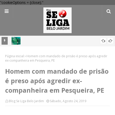
"cookieOptions = {close};"
Dia dos Pais: Procon Caruaru dá dicas para evitar problemas nas
compras
Mega-Sena 3041: 24 apostas do interior de PE acertam números,
Página inicial
Homem com mandado de prisão é preso após agredir
ex-companheira em Pesqueira, PE
confira resultados
Homem com mandado de prisão
é preso após agredir ex-
companheira em Pesqueira, PE
Blog Se Liga Belo Jardim
Sábado, Agosto 24, 2019