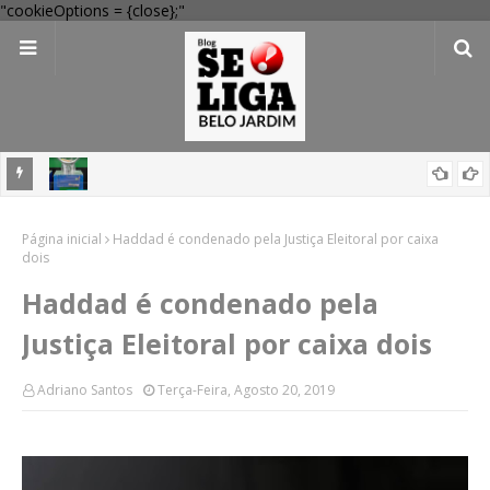
"cookieOptions = {close};"
mas nas
Mega-Sena 3041: 24 apostas do interior de PE acertam números,
Página inicial
confira resultados
Haddad é condenado pela Justiça Eleitoral por caixa
dois
Haddad é condenado pela
Justiça Eleitoral por caixa dois
Adriano Santos
Terça-Feira, Agosto 20, 2019