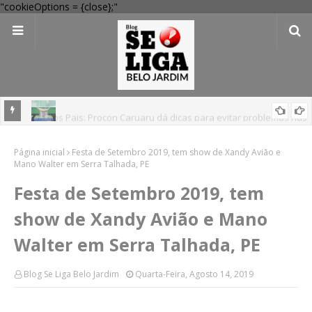
"cookieOptions = {close};"
mas nas
Mega-Sena 3041: 24 apostas do interior de PE acertam números,
Página inicial
confira resultados
Festa de Setembro 2019, tem show de Xandy Avião e
Mano Walter em Serra Talhada, PE
Festa de Setembro 2019, tem
show de Xandy Avião e Mano
Walter em Serra Talhada, PE
Blog Se Liga Belo Jardim
Quarta-Feira, Agosto 14, 2019