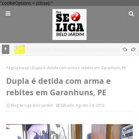
"cookieOptions = {close};"
em
'Perigo potencial': 58 municípios do interior de PE recebem novo
Página inicial
alerta amarelo de vendaval
Dupla é detida com arma e rebites em Garanhuns, PE
Dupla é detida com arma e
rebites em Garanhuns, PE
Blog Se Liga Belo Jardim
Sábado, Agosto 24, 2019