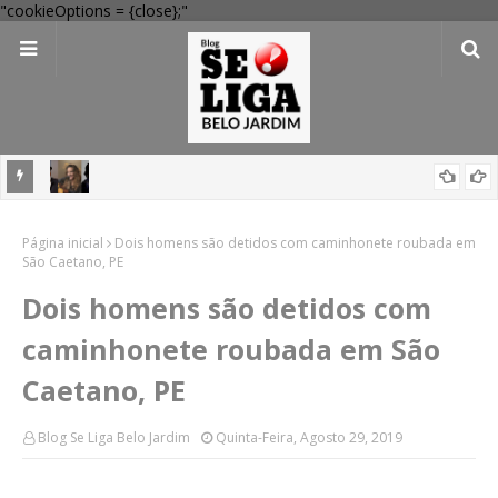
"cookieOptions = {close};"
egacia
Festival Pernambuco Meu País reúne Ana Carolina, Jorge Aragão,
Página inicial
Maria Rita e mais em Arcoverde; veja programação
Dois homens são detidos com caminhonete roubada em
São Caetano, PE
Dois homens são detidos com
caminhonete roubada em São
Caetano, PE
Blog Se Liga Belo Jardim
Quinta-Feira, Agosto 29, 2019