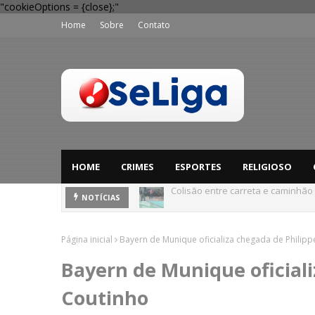
"cookieOptions = {close};"
Home
Sobre
Contato
HOME
CRIMES
ESPORTES
RELIGIOSO
Dia dos Pais: Procon Caruaru dá 
NOTÍCIAS
Página inicial
Bayern de Munique oficializa chegada de Philipp
Bayern de Munique oficiali
Coutinho