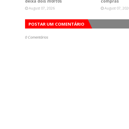
deixa dois m0rt0s
compras
August 07, 2026
August 07, 202
POSTAR UM COMENTÁRIO
0 Comentários