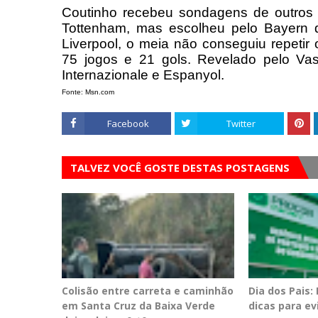
Coutinho recebeu sondagens de outros 
Tottenham, mas escolheu pelo Bayern
Liverpool, o meia não conseguiu repet
75 jogos e 21 gols. Revelado pelo V
Internazionale e Espanyol.
Fonte: Msn.com
Facebook
Twitter
TALVEZ VOCÊ GOSTE DESTAS POSTAGENS
Colisão entre carreta e caminhão
Dia dos Pais:
em Santa Cruz da Baixa Verde
dicas para e