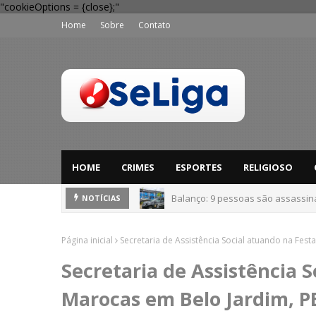
"cookieOptions = {close};"
Home
Sobre
Contato
HOME
CRIMES
ESPORTES
RELIGIOSO
'Perigo potencial': 58 municípios
NOTÍCIAS
Página inicial
Secretaria de Assistência Social atuando na Fest
Secretaria de Assistência 
Marocas em Belo Jardim, P