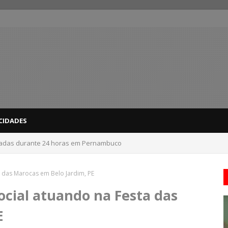
CIDADES
 do interior de PE recebem novo alerta amarelo de vendaval
a das Marocas em Belo Jardim, PE
Social atuando na Festa das
E