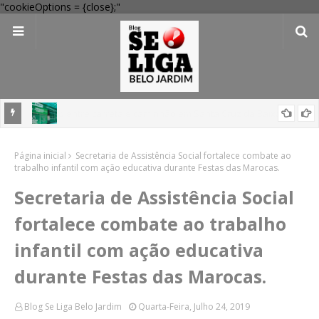
"cookieOptions = {close};"
 Verde
Dia dos Pais: Procon Caruaru dá dicas para evitar problemas nas
Página inicial
compras
Secretaria de Assistência Social fortalece combate ao
trabalho infantil com ação educativa durante Festas das Marocas.
Secretaria de Assistência Social
fortalece combate ao trabalho
infantil com ação educativa
durante Festas das Marocas.
Blog Se Liga Belo Jardim
Quarta-Feira, Julho 24, 2019