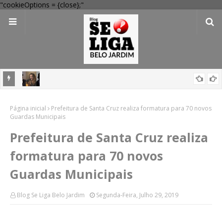
"cookieOptions = {close};"
egacia
Festival Pernambuco Meu País reúne Ana Carolina, Jorge Aragão,
Página inicial
Maria Rita e mais em Arcoverde; veja programação
Prefeitura de Santa Cruz realiza formatura para 70 novos
Guardas Municipais
Prefeitura de Santa Cruz realiza
formatura para 70 novos
Guardas Municipais
Blog Se Liga Belo Jardim
Segunda-Feira, Julho 29, 2019