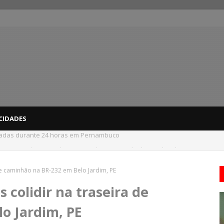
CIDADES
 do interior de PE recebem novo alerta amarelo de vendaval
 de caminhão na BR-232 em Belo Jardim, PE
s colidir na traseira de
o Jardim, PE