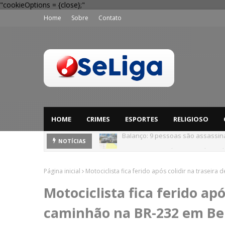
"cookieOptions = {close};"
Home
Sobre
Contato
HOME
CRIMES
ESPORTES
RELIGIOSO
'Perigo potencial': 58 municípios
NOTÍCIAS
Página inicial
Motociclista fica ferido após colidir na traseira
Motociclista fica ferido apó
caminhão na BR-232 em Bel