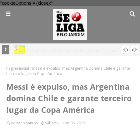
"cookieOptions = {close};"
em
'Perigo potencial': 58 municípios do interior de PE recebem novo
Página inicial
alerta amarelo de vendaval
Messi é expulso, mas Argentina domina Chile e garante
terceiro lugar da Copa América
Messi é expulso, mas Argentina
domina Chile e garante terceiro
lugar da Copa América
Adriano Santos
Sábado, Julho 06, 2019