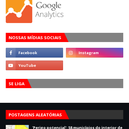
NOSSAS MÍDIAS SOCIAIS
SE LIGA
POSTAGENS ALEATÓRIAS
'Perigo potencial': 58 municípios do interior de