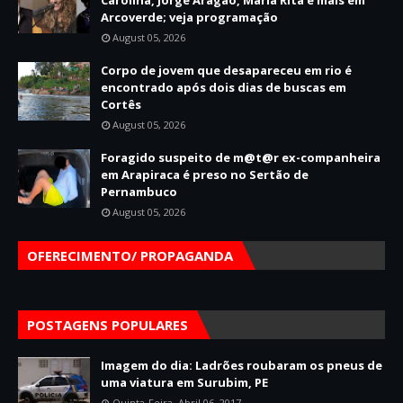
Carolina, Jorge Aragão, Maria Rita e mais em
Arcoverde; veja programação
August 05, 2026
Corpo de jovem que desapareceu em rio é
encontrado após dois dias de buscas em
Cortês
August 05, 2026
Foragido suspeito de m@t@r ex-companheira
em Arapiraca é preso no Sertão de
Pernambuco
August 05, 2026
OFERECIMENTO/ PROPAGANDA
POSTAGENS POPULARES
Imagem do dia: Ladrões roubaram os pneus de
uma viatura em Surubim, PE
Quinta-Feira, Abril 06, 2017