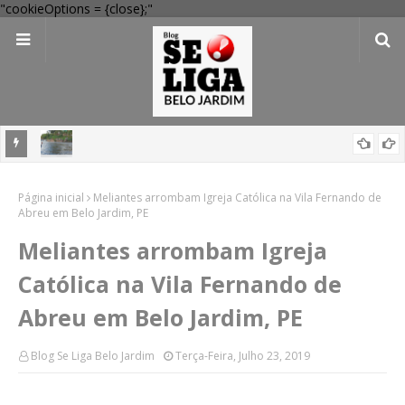
"cookieOptions = {close};"
Corpo de jovem que desapareceu em rio é encontrado após dois
dias de buscas em Cortês
Foragido suspeito de m@t@r ex-companheira em Arapiraca é
Página inicial
Meliantes arrombam Igreja Católica na Vila Fernando de
preso no Sertão de Pernambuco
Abreu em Belo Jardim, PE
Meliantes arrombam Igreja
Católica na Vila Fernando de
Abreu em Belo Jardim, PE
Blog Se Liga Belo Jardim
Terça-Feira, Julho 23, 2019