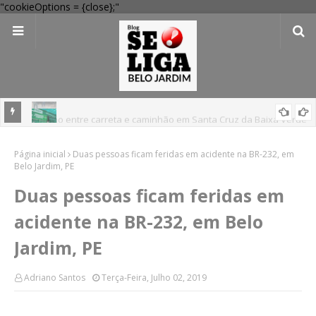
"cookieOptions = {close};"
Colisão entre carreta e caminhão em Santa Cruz da Baixa Verde
deixa dois m0rt0s
Dia dos Pais: Procon Caruaru dá dicas para evitar problemas nas
Página inicial
Duas pessoas ficam feridas em acidente na BR-232, em
compras
Belo Jardim, PE
Duas pessoas ficam feridas em
acidente na BR-232, em Belo
Jardim, PE
Adriano Santos
Terça-Feira, Julho 02, 2019