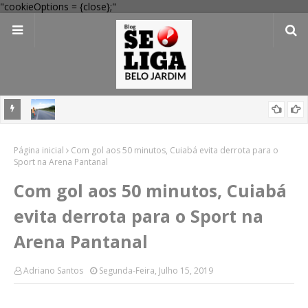
"cookieOptions = {close};"
m novo
Governo inicia duplicação da BR-232 entre São Caetano e Belo
Página inicial
Jardim com investimento de R$ 236 milhões
Com gol aos 50 minutos, Cuiabá evita derrota para o
Sport na Arena Pantanal
Com gol aos 50 minutos, Cuiabá
evita derrota para o Sport na
Arena Pantanal
Adriano Santos
Segunda-Feira, Julho 15, 2019