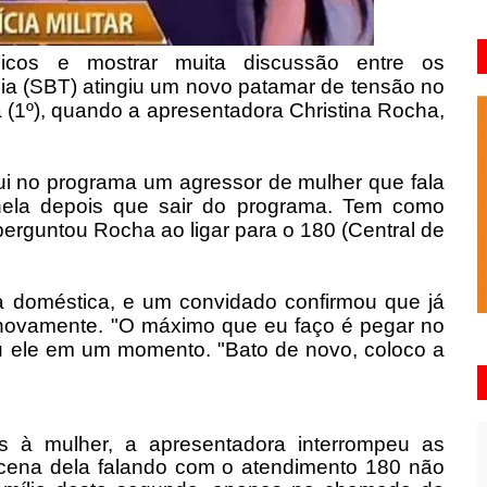
icos e mostrar muita discussão entre os
lia (SBT) atingiu um novo patamar de tensão no
a (1º), quando a apresentadora Christina Rocha,
i no programa um agressor de mulher que fala
r nela depois que sair do programa. Tem como
perguntou Rocha ao ligar para o 180 (Central de
a doméstica, e um convidado confirmou que já
a novamente. "O máximo que eu faço é pegar no
ou ele em um momento. "Bato de novo, coloco a
 à mulher, a apresentadora interrompeu as
a cena dela falando com o atendimento 180 não