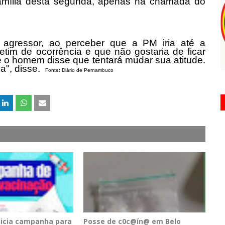
amília desta segunda, apenas na chamada do
agressor, ao perceber que a PM iria até a
letim de ocorrência e que não gostaria de ficar
e o homem disse que tentará mudar sua atitude.
la", disse.
Fonte: Diário de Pernambuco
inicia campanha para
Posse de c0c@ín@ em Belo