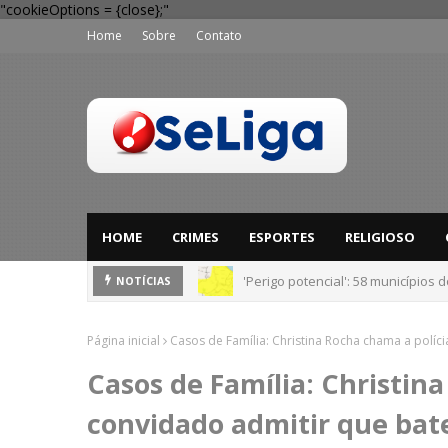
"cookieOptions = {close};"
Home
Sobre
Contato
HOME
CRIMES
ESPORTES
RELIGIOSO
'Perigo potencial': 58 municípios
NOTÍCIAS
Página inicial
Casos de Família: Christina Rocha chama a polí
Casos de Família: Christin
convidado admitir que ba