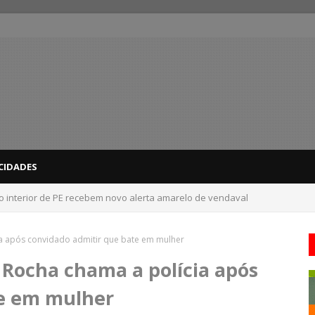
CIDADES
 do interior de PE recebem novo alerta amarelo de vendaval
cia após convidado admitir que bate em mulher
a Rocha chama a polícia após
te em mulher