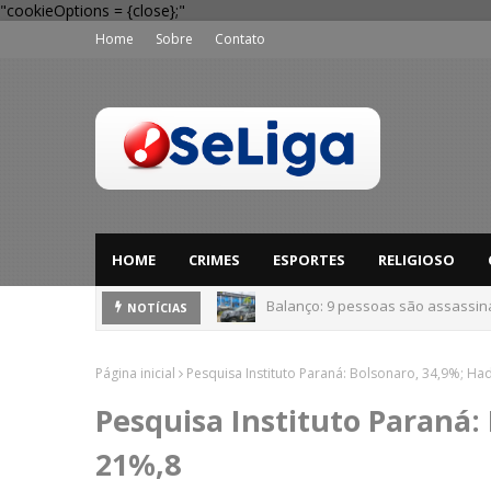
"cookieOptions = {close};"
Home
Sobre
Contato
HOME
CRIMES
ESPORTES
RELIGIOSO
Balanço: 9 pessoas são assassi
'Perigo potencial': 58 municípios
NOTÍCIAS
Página inicial
Pesquisa Instituto Paraná: Bolsonaro, 34,9%; H
Pesquisa Instituto Paraná:
21%,8