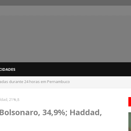
CIDADES
nadas durante 24 horas em Pernambuco
 do interior de PE recebem novo alerta amarelo de vendaval
addad, 21%,8
 Bolsonaro, 34,9%; Haddad,