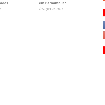
tados
em Pernambuco
6
August 06, 2026