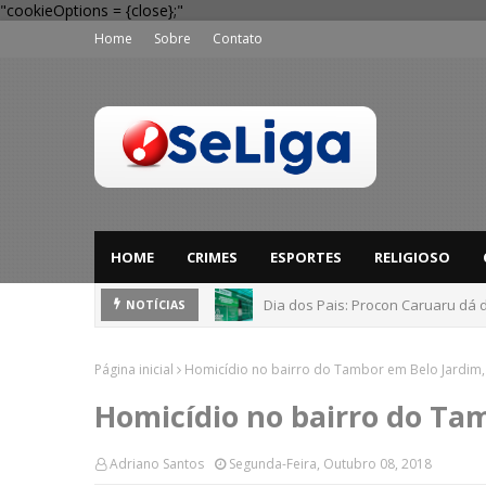
"cookieOptions = {close};"
Home
Sobre
Contato
HOME
CRIMES
ESPORTES
RELIGIOSO
Dia dos Pais: Procon Caruaru dá 
NOTÍCIAS
Página inicial
Homicídio no bairro do Tambor em Belo Jardim,
Homicídio no bairro do Ta
Adriano Santos
Segunda-Feira, Outubro 08, 2018