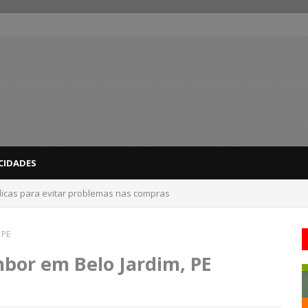
CIDADES
dicas para evitar problemas nas compras
 PE
mbor em Belo Jardim, PE