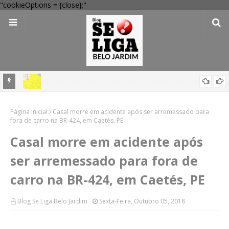
"cookieOptions = {close};"
em
'Perigo potencial': 58 municípios do interior de PE recebem novo
Página inicial
alerta amarelo de vendaval
Casal morre em acidente após ser arremessado para
fora de carro na BR-424, em Caetés, PE
Casal morre em acidente após
ser arremessado para fora de
carro na BR-424, em Caetés, PE
Blog Se Liga Belo Jardim
Sexta-Feira, Outubro 05, 2018