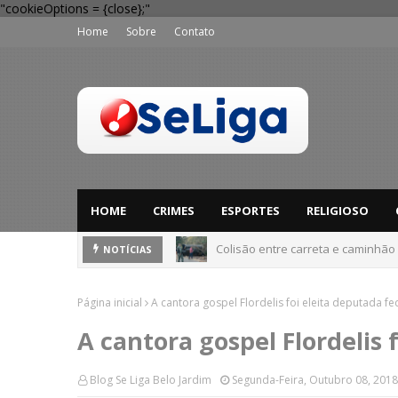
"cookieOptions = {close};"
Home
Sobre
Contato
HOME
CRIMES
ESPORTES
RELIGIOSO
Colisão entre carreta e caminhão
Dia dos Pais: Procon Caruaru dá 
NOTÍCIAS
Página inicial
A cantora gospel Flordelis foi eleita deputada fe
A cantora gospel Flordelis 
Blog Se Liga Belo Jardim
Segunda-Feira, Outubro 08, 2018