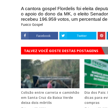
A cantora gospel Flordelis foi eleita dep
o apoio do dono da MK, o eleito Senador 
recebeu 196.959 votos, um percentual d
Fuxico Gospel
Facebook
Twitter
TALVEZ VOCÊ GOSTE DESTAS POSTAGENS
Colisão entre carreta e caminhão
Dia dos Pais:
em Santa Cruz da Baixa Verde
dicas para e
deixa dois m0rt0s
compras