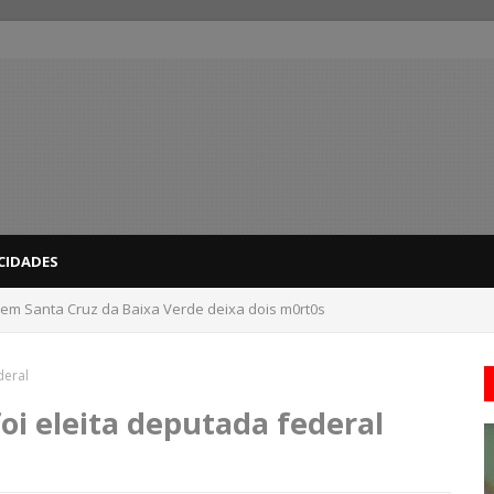
CIDADES
 em Santa Cruz da Baixa Verde deixa dois m0rt0s
dicas para evitar problemas nas compras
deral
foi eleita deputada federal