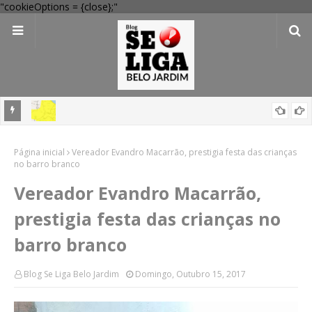
"cookieOptions = {close};"
em
'Perigo potencial': 58 municípios do interior de PE recebem novo
Página inicial
alerta amarelo de vendaval
Vereador Evandro Macarrão, prestigia festa das crianças
no barro branco
Vereador Evandro Macarrão,
prestigia festa das crianças no
barro branco
Blog Se Liga Belo Jardim
Domingo, Outubro 15, 2017