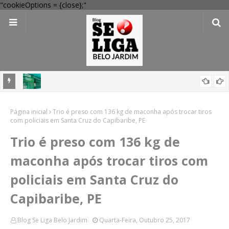
"cookieOptions = {close};"
 Verde
Dia dos Pais: Procon Caruaru dá dicas para evitar problemas nas
Página inicial
compras
Trio é preso com 136 kg de maconha após trocar tiros
com policiais em Santa Cruz do Capibaribe, PE
Trio é preso com 136 kg de
maconha após trocar tiros com
policiais em Santa Cruz do
Capibaribe, PE
Blog Se Liga Belo Jardim
Quarta-Feira, Outubro 25, 2017