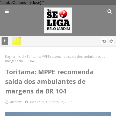
"cookieOptions = {close};"
em
'Perigo potencial': 58 municípios do interior de PE recebem novo
Página inicial
alerta amarelo de vendaval
Toritama: MPPE recomenda saída dos ambulantes de
margens da BR 104
Toritama: MPPE recomenda
saída dos ambulantes de
margens da BR 104
Unknown
Sexta-Feira, Outubro 27, 2017