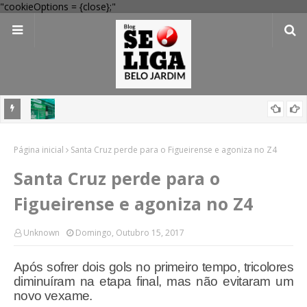
"cookieOptions = {close};"
Dia dos Pais: Procon Caruaru dá dicas para evitar problemas nas
compras
Mega-Sena 3041: 24 apostas do interior de PE acertam números,
Página inicial
Santa Cruz perde para o Figueirense e agoniza no Z4
confira resultados
Santa Cruz perde para o
Figueirense e agoniza no Z4
Unknown
Domingo, Outubro 15, 2017
Após sofrer dois gols no primeiro tempo, tricolores
diminuíram na etapa final, mas não evitaram um
novo vexame.