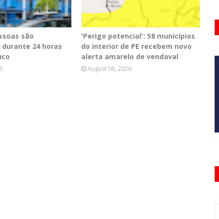
essoas são
'Perigo potencial': 58 municípios
 durante 24 horas
do interior de PE recebem novo
uco
alerta amarelo de vendaval
6
August 06, 2026