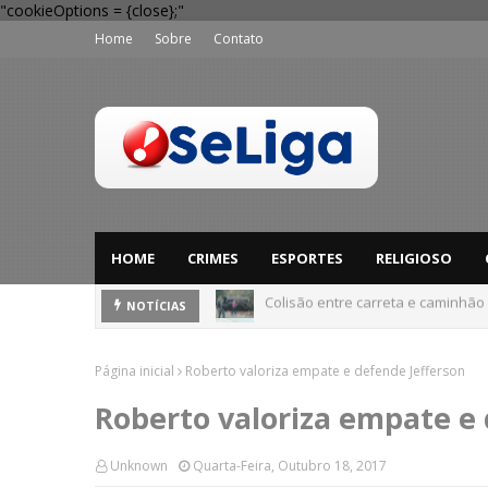
"cookieOptions = {close};"
Home
Sobre
Contato
HOME
CRIMES
ESPORTES
RELIGIOSO
Dia dos Pais: Procon Caruaru dá 
NOTÍCIAS
Página inicial
Roberto valoriza empate e defende Jefferson
Roberto valoriza empate e
Unknown
Quarta-Feira, Outubro 18, 2017