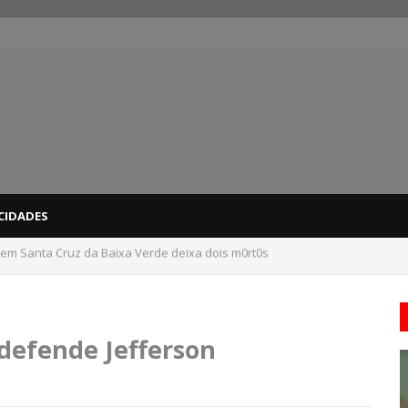
CIDADES
dicas para evitar problemas nas compras
 defende Jefferson