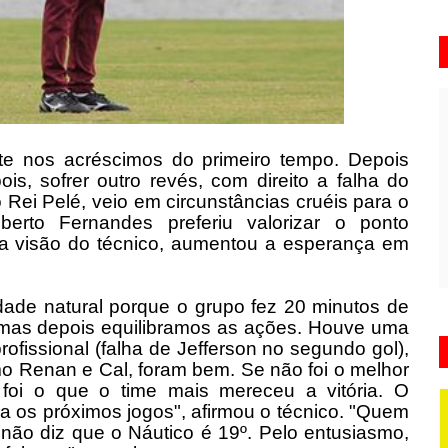
ate nos acréscimos do primeiro tempo. Depois
is, sofrer outro revés, com direito a falha do
Rei Pelé, veio em circunstâncias cruéis para o
erto Fernandes preferiu valorizar o ponto
a visão do técnico, aumentou a esperança em
ldade natural porque o grupo fez 20 minutos de
s, mas depois equilibramos as ações. Houve uma
ofissional (falha de Jefferson no segundo gol),
mo Renan e Cal, foram bem. Se não foi o melhor
oi o que o time mais mereceu a vitória. O
os próximos jogos", afirmou o técnico. "Quem
 não diz que o Náutico é 19º. Pelo entusiasmo,