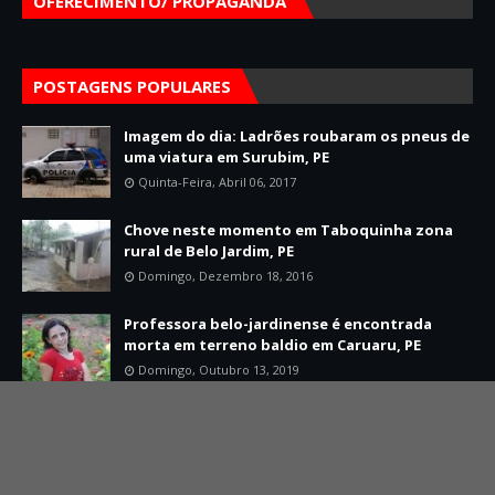
OFERECIMENTO/ PROPAGANDA
POSTAGENS POPULARES
Imagem do dia: Ladrões roubaram os pneus de
uma viatura em Surubim, PE
Quinta-Feira, Abril 06, 2017
Chove neste momento em Taboquinha zona
rural de Belo Jardim, PE
Domingo, Dezembro 18, 2016
Professora belo-jardinense é encontrada
morta em terreno baldio em Caruaru, PE
Domingo, Outubro 13, 2019
Home
Sobre
Contato
Created By
SoraTemplates
| Distributed By
Mário Jorge Developer