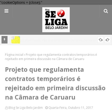
"cookieOptions = {close};"
em
'Perigo potencial': 58 municípios do interior de PE recebem novo
Página inicial
alerta amarelo de vendaval
Projeto que regulamenta contratos temporários é
rejeitado em primeira discussão na Câmara de Caruaru
Projeto que regulamenta
contratos temporários é
rejeitado em primeira discussão
na Câmara de Caruaru
Blog Se Liga Belo Jardim
Quarta-Feira, Outubro 11, 2017