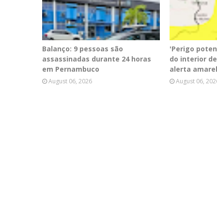
Balanço: 9 pessoas são
'Perigo poten
assassinadas durante 24 horas
do interior 
em Pernambuco
alerta amare
August 06, 2026
August 06, 202