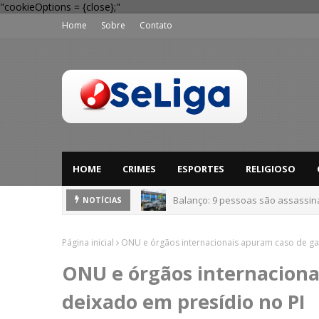
"cookieOptions = {close};"
Home
Sobre
Contato
HOME
CRIMES
ESPORTES
RELIGIOSO
'Perigo potencial': 58 municípios
NOTÍCIAS
Página inicial
ONU e órgãos internacionais apuram caso de ga
ONU e órgãos internaciona
deixado em presídio no PI