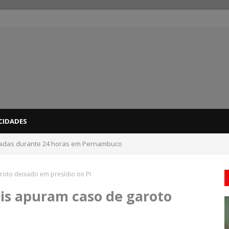
CIDADES
 do interior de PE recebem novo alerta amarelo de vendaval
roto deixado em presídio no PI
is apuram caso de garoto