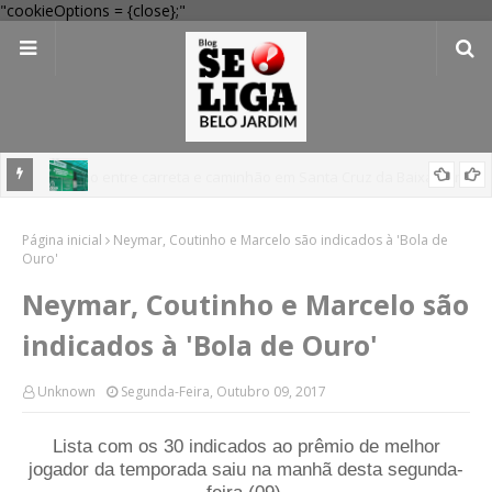
"cookieOptions = {close};"
 Verde
Dia dos Pais: Procon Caruaru dá dicas para evitar problemas nas
Página inicial
compras
Neymar, Coutinho e Marcelo são indicados à 'Bola de
Ouro'
Neymar, Coutinho e Marcelo são
indicados à 'Bola de Ouro'
Unknown
Segunda-Feira, Outubro 09, 2017
Lista com os 30 indicados ao prêmio de melhor
jogador da temporada saiu na manhã desta segunda-