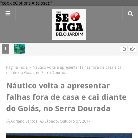
"cookieOptions = {close};"
 Verde
Dia dos Pais: Procon Caruaru dá dicas para evitar problemas nas
Página inicial
compras
Náutico volta a apresentar falhas fora de casa e cai
diante do Goiás, no Serra Dourada
Náutico volta a apresentar
falhas fora de casa e cai diante
do Goiás, no Serra Dourada
Adriano Santos
Sábado, Outubro 07, 2017