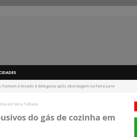
CIDADES
: homem é levado à delegacia após abordagem na Feira Livre
inha em Serra Talhada
busivos do gás de cozinha em