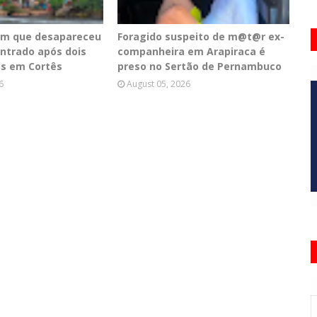
em que desapareceu
Foragido suspeito de m@t@r ex-
ontrado após dois
companheira em Arapiraca é
as em Cortês
preso no Sertão de Pernambuco
6
August 05, 2026