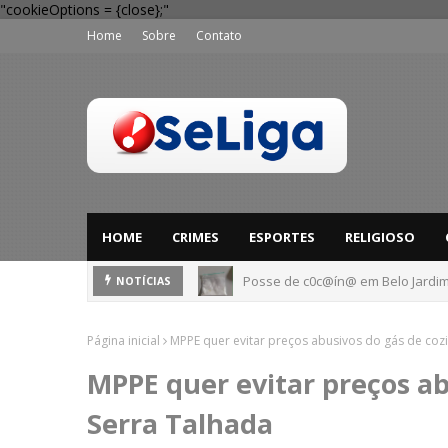
"cookieOptions = {close};"
Home
Sobre
Contato
HOME
CRIMES
ESPORTES
RELIGIOSO
Posse de c0c@ín@ em Belo Jardim
NOTÍCIAS
Página inicial
MPPE quer evitar preços abusivos do gás de coz
MPPE quer evitar preços a
Serra Talhada