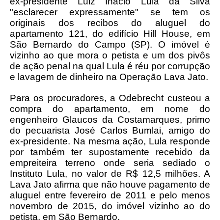
ex-presidente Luiz Inácio Lula da Silva
"esclarecer expressamente" se tem os
originais dos recibos do aluguel do
apartamento 121, do edifício Hill House, em
São Bernardo do Campo (SP). O imóvel é
vizinho ao que mora o petista e um dos pivôs
de ação penal na qual Lula é réu por corrupção
e lavagem de dinheiro na Operação Lava Jato.
Para os procuradores, a Odebrecht custeou a
compra do apartamento, em nome do
engenheiro Glaucos da Costamarques, primo
do pecuarista José Carlos Bumlai, amigo do
ex-presidente. Na mesma ação, Lula responde
por também ter supostamente recebido da
empreiteira terreno onde seria sediado o
Instituto Lula, no valor de R$ 12,5 milhões. A
Lava Jato afirma que não houve pagamento de
aluguel entre fevereiro de 2011 e pelo menos
novembro de 2015, do imóvel vizinho ao do
petista, em São Bernardo.