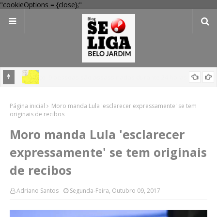
"cookieOptions = {close};"
em
'Perigo potencial': 58 municípios do interior de PE recebem novo
Página inicial
alerta amarelo de vendaval
Moro manda Lula 'esclarecer expressamente' se tem
originais de recibos
Moro manda Lula 'esclarecer
expressamente' se tem originais
de recibos
Adriano Santos
Segunda-Feira, Outubro 09, 2017