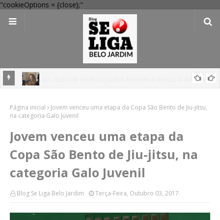
"cookieOptions = {close};"
egacia
Festival Pernambuco Meu País reúne Ana Carolina, Jorge Aragão,
Página inicial
Maria Rita e mais em Arcoverde; veja programação
Jovem venceu uma etapa da Copa São Bento de Jiu-jitsu,
na categoria Galo Juvenil
Jovem venceu uma etapa da
Copa São Bento de Jiu-jitsu, na
categoria Galo Juvenil
Blog Se Liga Belo Jardim
Terça-Feira, Outubro 03, 2017