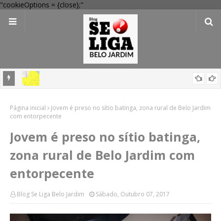
"cookieOptions = {close};"
'Perigo potencial': 58 municípios do interior de PE recebem novo
alerta amarelo de vendaval
Governo inicia duplicação da BR-232 entre São Caetano e Belo
Página inicial
Jovem é preso no sítio batinga, zona rural de Belo Jardim
Jardim com investimento de R$ 236 milhões
com entorpecente
Jovem é preso no sítio batinga,
zona rural de Belo Jardim com
entorpecente
Blog Se Liga Belo Jardim
Sábado, Outubro 07, 2017