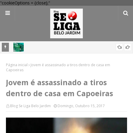
"cookieOptions = {close};"
 Verde
Dia dos Pais: Procon Caruaru dá dicas para evitar problemas nas
Página inicial
compras
Jovem é assassinado a tiros dentro de casa em
Capoeiras
Jovem é assassinado a tiros
dentro de casa em Capoeiras
Blog Se Liga Belo Jardim
Domingo, Outubro 15, 2017