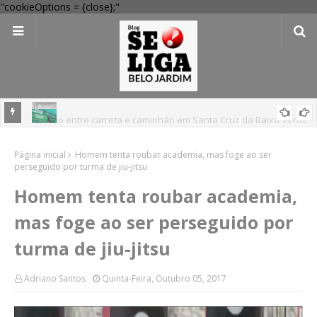
"cookieOptions = {close};"
Colisão entre carreta e caminhão em Santa Cruz da Baixa Verde
deixa dois m0rt0s
Dia dos Pais: Procon Caruaru dá dicas para evitar problemas nas
Página inicial
Homem tenta roubar academia, mas foge ao ser
compras
perseguido por turma de jiu-jitsu
Homem tenta roubar academia,
mas foge ao ser perseguido por
turma de jiu-jitsu
Adriano Santos
Quinta-Feira, Outubro 05, 2017