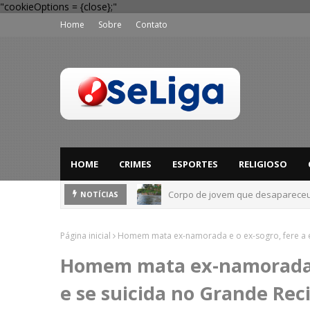
"cookieOptions = {close};"
Home
Sobre
Contato
HOME
CRIMES
ESPORTES
RELIGIOSO
Corpo de jovem que desapareceu 
NOTÍCIAS
Página inicial
Homem mata ex-namorada e o ex-sogro, fere a ex
Homem mata ex-namorada e 
e se suicida no Grande Rec