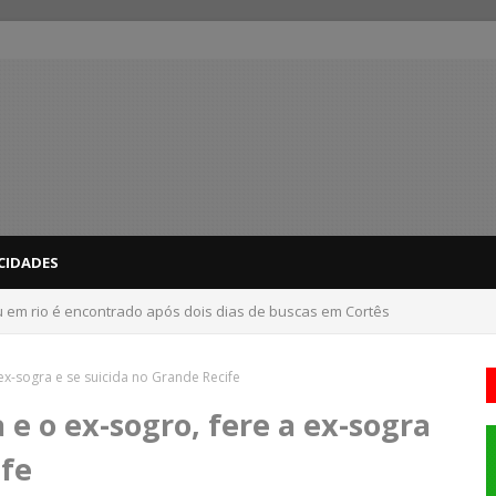
CIDADES
em rio é encontrado após dois dias de buscas em Cortês
-sogra e se suicida no Grande Recife
o ex-sogro, fere a ex-sogra
ife