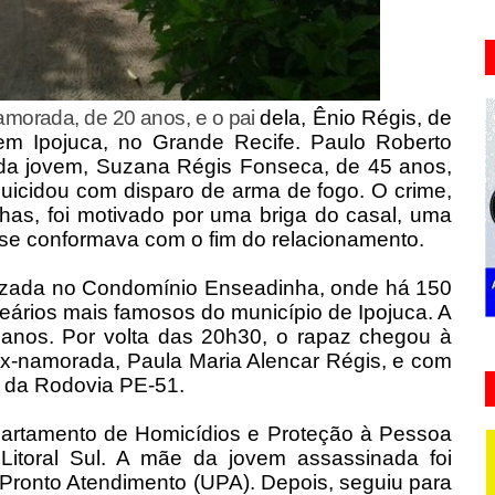
amorada, de 20 anos, e o pai
dela, Ênio Régis, de
, em Ipojuca, no Grande Recife. Paulo Roberto
 da jovem, Suzana Régis Fonseca, de 45 anos,
uicidou com disparo de arma de fogo. O crime,
as, foi motivado por uma briga do casal, uma
ão se conformava com o fim do relacionamento.
lizada no Condomínio Enseadinha, onde há 150
eários mais famosos do município de Ipojuca. A
 anos. Por volta das 20h30, o rapaz chegou à
ex-namorada, Paula Maria Alencar Régis, e com
ens da Rodovia PE-51.
Departamento de Homicídios e Proteção à Pessoa
Litoral Sul. A mãe da jovem assassinada foi
 Pronto Atendimento (UPA). Depois, seguiu para