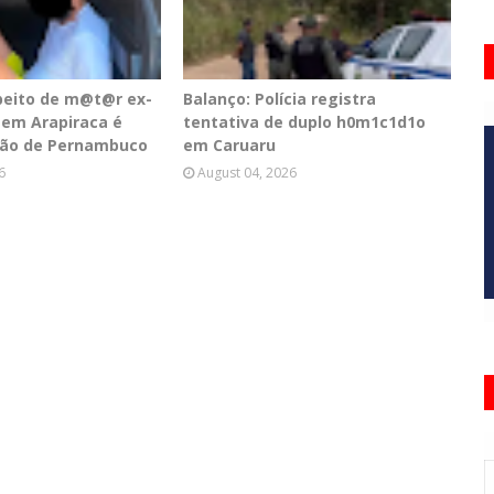
peito de m@t@r ex-
Balanço: Polícia registra
em Arapiraca é
tentativa de duplo h0m1c1d1o
tão de Pernambuco
em Caruaru
6
August 04, 2026