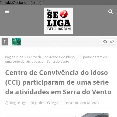
"cookieOptions = {close};"
 Verde
Dia dos Pais: Procon Caruaru dá dicas para evitar problemas nas
Página inicial
compras
Centro de Convivência do Idoso (CCI) participaram de
uma série de atividades em Serra do Vento
Centro de Convivência do Idoso
(CCI) participaram de uma série
de atividades em Serra do Vento
Blog Se Liga Belo Jardim
Segunda-Feira, Outubro 02, 2017