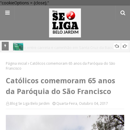
"cookieOptions = {close};"
 Verde
Dia dos Pais: Procon Caruaru dá dicas para evitar problemas nas
Página inicial
compras
Católicos comemoram 65 anos da Paróquia do São
Francisco
Católicos comemoram 65 anos
da Paróquia do São Francisco
Blog Se Liga Belo Jardim
Quarta-Feira, Outubro 04, 2017