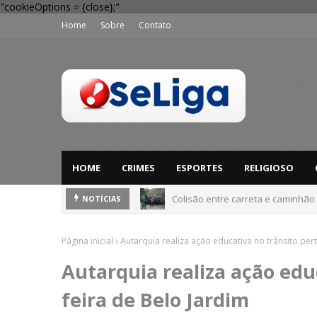
"cookieOptions = {close};"
Home
Sobre
Contato
HOME
CRIMES
ESPORTES
RELIGIOSO
Colisão entre carreta e caminhão
NOTÍCIAS
Dia dos Pais: Procon Caruaru dá 
Página inicial
Autarquia realiza ação educativa no trânsito per
Autarquia realiza ação edu
feira de Belo Jardim