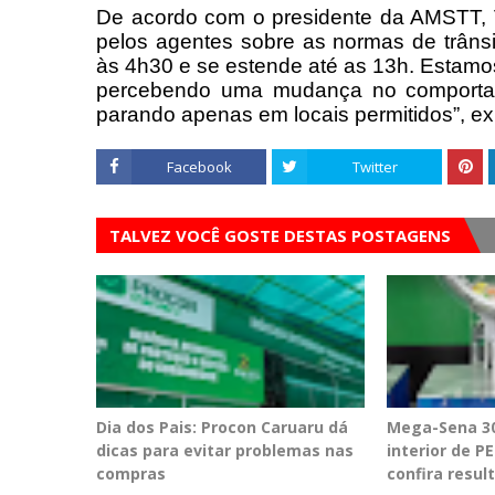
De acordo com o presidente da AMSTT, V
pelos agentes sobre as normas de trân
às 4h30 e se estende até as 13h. Estamo
percebendo uma mudança no comportam
parando apenas em locais permitidos”, exp
Facebook
Twitter
TALVEZ VOCÊ GOSTE DESTAS POSTAGENS
Dia dos Pais: Procon Caruaru dá
Mega-Sena 30
dicas para evitar problemas nas
interior de 
compras
confira resul