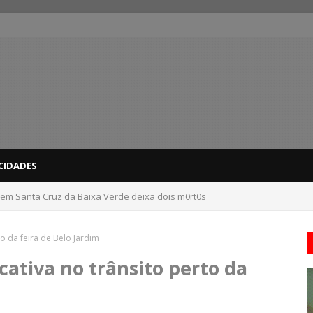
CIDADES
 em Santa Cruz da Baixa Verde deixa dois m0rt0s
dicas para evitar problemas nas compras
to da feira de Belo Jardim
cativa no trânsito perto da