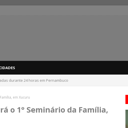
CIDADES
nadas durante 24 horas em Pernambuco
 do interior de PE recebem novo alerta amarelo de vendaval
Família, em Xucuru
rá o 1° Seminário da Família,