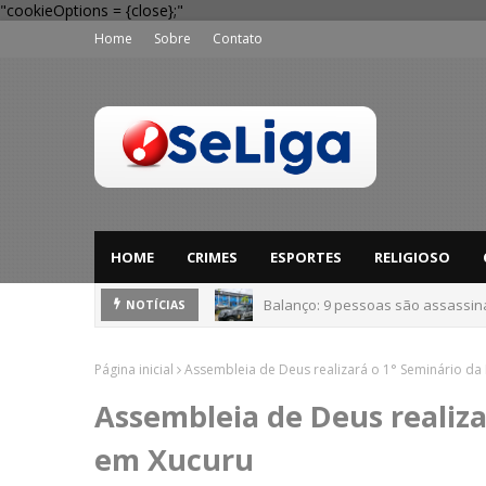
"cookieOptions = {close};"
Home
Sobre
Contato
HOME
CRIMES
ESPORTES
RELIGIOSO
Balanço: 9 pessoas são assassi
'Perigo potencial': 58 municípios
NOTÍCIAS
Página inicial
Assembleia de Deus realizará o 1° Seminário da 
Assembleia de Deus realiza
em Xucuru